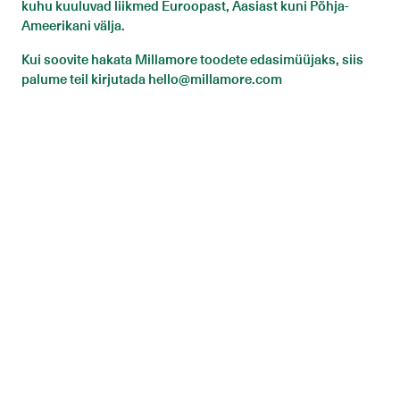
kuhu kuuluvad liikmed Euroopast, Aasiast kuni Põhja-
Ameerikani välja.
Kui soovite hakata Millamore toodete edasimüüjaks, siis
palume teil kirjutada
hello@millamore.com