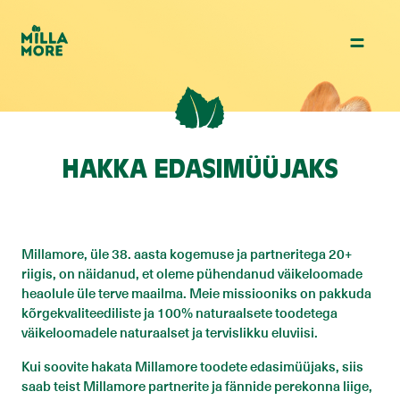
HAKKA EDASIMÜÜJAKS
Millamore, üle 38. aasta kogemuse ja partneritega 20+
riigis, on näidanud, et oleme pühendanud väikeloomade
heaolule üle terve maailma. Meie missiooniks on pakkuda
kõrgekvaliteediliste ja 100% naturaalsete toodetega
väikeloomadele naturaalset ja tervislikku eluviisi.
Kui soovite hakata Millamore toodete edasimüüjaks, siis
saab teist Millamore partnerite ja fännide perekonna liige,